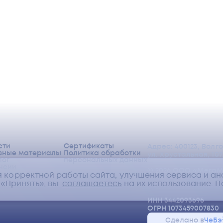
ны,
сти
Сертификаты
Адрес: 400123, Волг
зные материалы
Политика обработки
ул. Хрустальная, 107,
лог
персональных данных
нсии
©
2026
ООО «МегаМ
я корректной работы сайта, улучшения сервиса и а
«Принять», вы
соглашаетесь
на их использование.
П
ИНН 3442093696
ОГРН 1073459007830
Сделано в
ЧеБэ