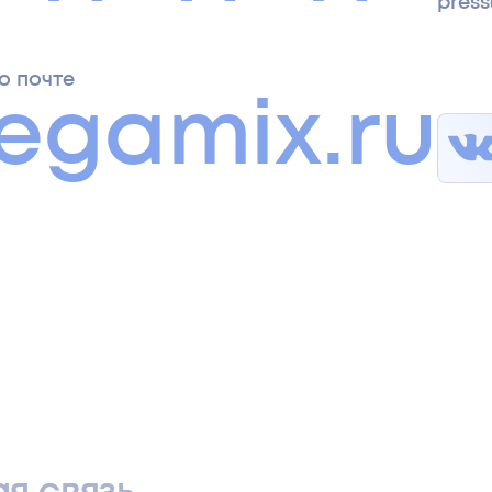
pres
о почте
egamix.ru