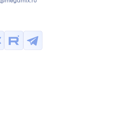
s@megamix.ru