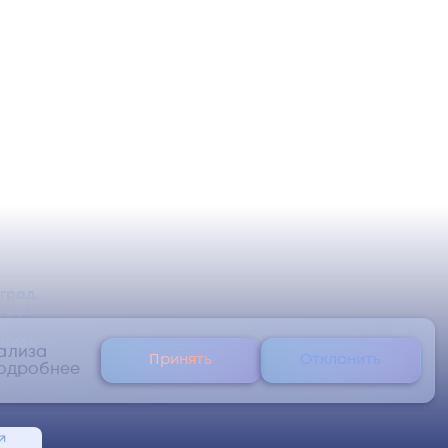
оград,
 оф.1
икс»
нализа
Принять
Отклонить
одробнее