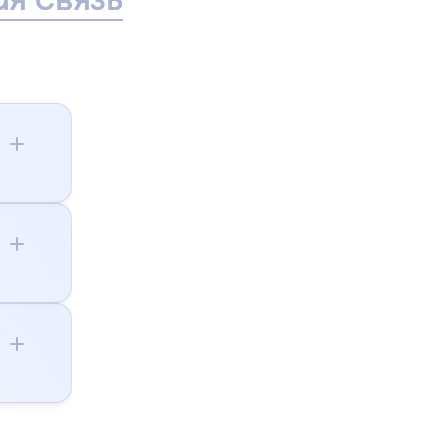
я связь
/д
,