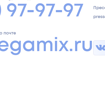
) 97-97-97
Прес
pres
о почте
egamix.ru