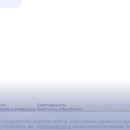
ны,
сти
Сертификаты
Адрес: 400123, Волг
зные материалы
Политика обработки
ул. Хрустальная, 107,
лог
персональных данных
нсии
©
2026
ООО «МегаМ
я корректной работы сайта, улучшения сервиса и а
«Принять», вы
соглашаетесь
на их использование.
П