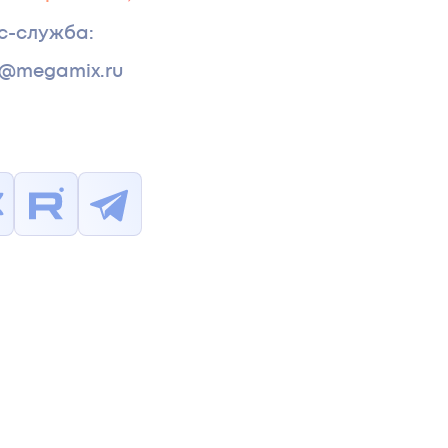
с-служба
:
s@megamix.ru