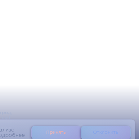
оград,
 оф.1
икс»
нализа
Принять
Отклонить
одробнее