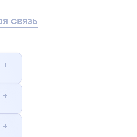
я связь
/д
,