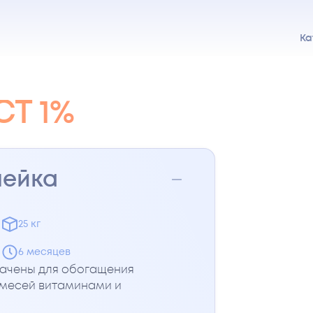
Ка
Т 1%
нейка
25 кг
6 месяцев
ачены для обогащения
смесей витаминами и