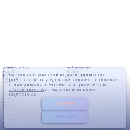
МегаМикс b2b
Лаборатории
МегаМикс
Трейдинг
Мы используем cookie для корректной
фермерам
Экспорт
Консалтинг
работы сайта, улучшения сервиса и анализа
Продукты
посещаемости. Нажимая «Принять», вы
соглашаетесь
на их использование.
Подробнее
Новости
Сертификаты
Полезные
Политика
материалы
обработки
Принять
Каталог
персональных
Вакансии
данных
Адрес: 400123,
©
2026
ООО
Отклонить
Волгоград, ул.
«МегаМикс»
Хрустальная, 107, оф.1