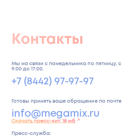
Микроэлементы
Медь
мг / 1 кг
мг / 1
Цинк
мг / 1 кг
Марганец
кг
30 мг / 1
Кобальт
Селен
75 мг / 1 кг
Контакты
кг
Дополнительные
Аттрактант
компоненты
Мы на связи с понедельника по пятницу, с
9:00 до 17:00.
Антиоксидант
+7 (8442) 97-97-97
Готовы принять ваше обращение по почте
info@megamix.ru
Скачать пресс-кит, 18 мб
Пресс-служба
: