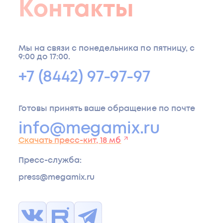
13.6 мг /
Контакты
Марганец
мг / 1
Кобальт
1 кг
кг
Дополнительные
Селен
10 мг / 1 кг
компоненты
Мы на связи с понедельника по пятницу, с
9:00 до 17:00.
Аттрактант
Антиоксидант
+7 (8442) 97-97-97
Готовы принять ваше обращение по почте
info@megamix.ru
Скачать пресс-кит, 18 мб
Пресс-служба
:
press@megamix.ru