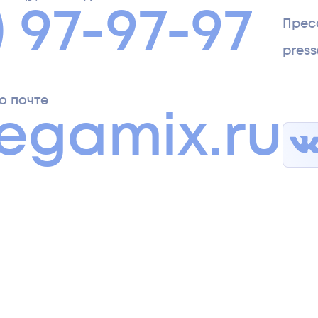
) 97-97-97
Прес
pres
о почте
egamix.ru