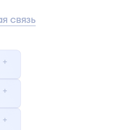
я связь
/д
,