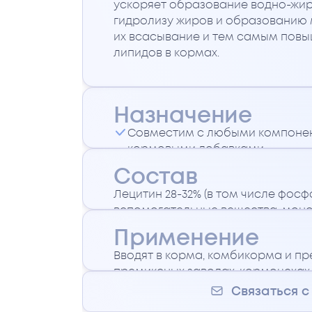
ускоряет образование водно-жир
гидролизу жиров и образованию 
их всасывание и тем самым повы
липидов в кормах.
Назначение
Совместим с любыми компоне
кормовыми добавками
Благодаря сбалансированной 
Состав
широкого спектра действия, в
Лецитин 28-32% (в том числе фосф
друг друга, ЛИПОМАКС ОПТИМА
вспомогательные вещества: моно
максимальному усвоению жиро
кислот 3-7%, глицерил полиэтиленг
В результате использования 
Применение
dlальфа токоферил ацетат 0,08-0,
увеличивается интенсивность 
Вводят в корма, комбикорма и п
карбонат кальция – до 100%.
продуктивность взрослого пого
премиксных заводах, кормоцехах 
эффективность использования
существующие технологии смешив
Связаться 
250-500 г/тонну комбикорма свинь