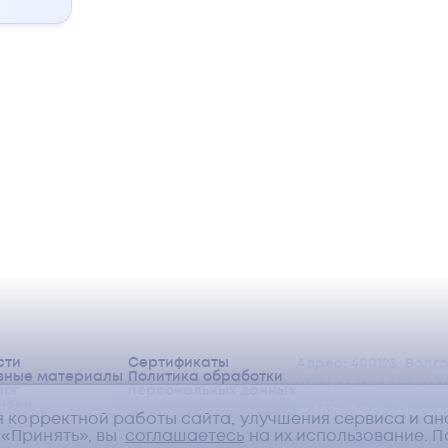
ны,
сти
Сертификаты
Адрес: 400123, Волг
зные материалы
Политика обработки
ул. Хрустальная, 107,
лог
персональных данных
нсии
©
2026
ООО «МегаМ
я корректной работы сайта, улучшения сервиса и а
«Принять», вы
соглашаетесь
на их использование.
П