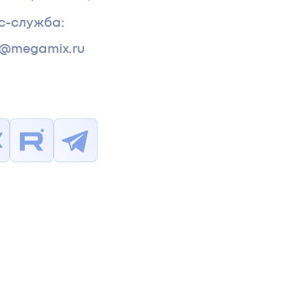
с-служба
:
s@megamix.ru