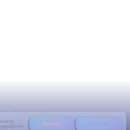
оград,
 оф.1
икс»
нализа
Принять
Отклонить
одробнее