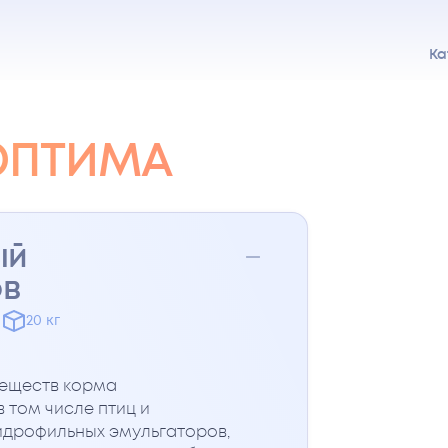
Ка
ОПТИМА
ый
ов
20 кг
веществ корма
 том числе птиц и
гидрофильных эмульгаторов,