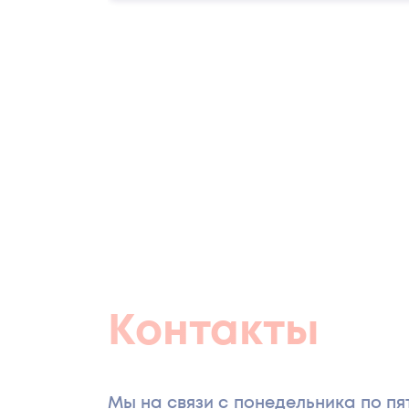
телята: 2000 г/т комбикорма аквак
комбикорма
Контакты
Мы на связи с понедельника по пятн