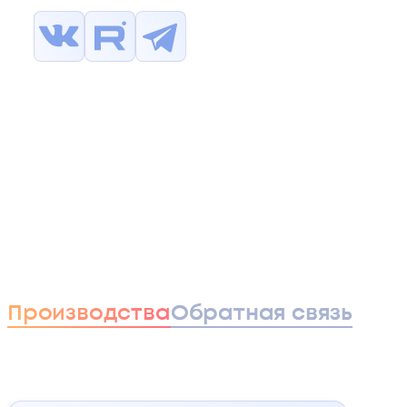
возникновения диареи, снижает
стоимость кормов
Фитаза повышает доступность
фосфора, кальция, аминокислот и
микроэлементов, связанных
фитатами в рационах. В результате
дополнительного высвобождения
этих веществ улучшаются такие
показатели эффективности, как
привес, масса яиц, прочность
костей, яйценоскость
Производства
Обратная связь