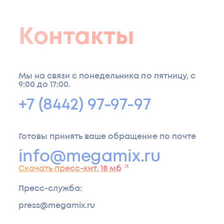
устраняет антипитательные
факторы в корме и стимулирует
переваривание и абсорбцию
Контакты
питательных веществ
Улучшает продуктивности птицы
(живая масса, масса яиц и
Мы на связи с понедельника по пятницу, с
увеличение яйценоскости,
9:00 до 17:00.
снижение кормоконверсии)
Расщепляет арабиноксиланы до
+7 (8442) 97-97-97
низкомолекулярных углеводов и
глюкозы
Улучшает доступ фосфора, кальция
Готовы принять ваше обращение по почте
Расщепляет маннаны в кормовом
info@megamix.ru
сырье до маннозы
Скачать пресс-кит, 18 мб
Протеаза восполняет недостаток
эндогенной протеазы, снижает
Пресс-служба
:
фактор антипитательности
кормов, улучшает усвоение
press@megamix.ru
протеина, снижает риск