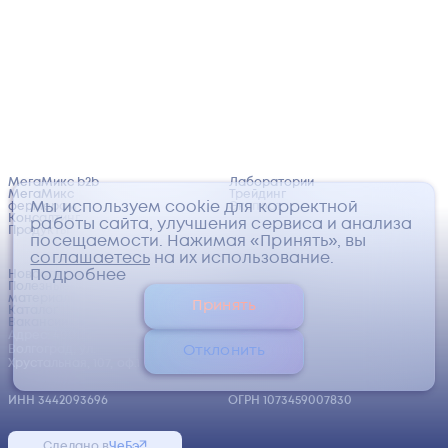
МегаМикс b2b
Лаборатории
МегаМикс
Трейдинг
Мы используем cookie для корректной
фермерам
Экспорт
Консалтинг
работы сайта, улучшения сервиса и анализа
Продукты
посещаемости. Нажимая «Принять», вы
соглашаетесь
на их использование.
Подробнее
Новости
Сертификаты
Полезные
Политика
материалы
обработки
Принять
Каталог
персональных
Вакансии
данных
Адрес: 400123,
©
2026
ООО
Отклонить
Волгоград, ул.
«МегаМикс»
Хрустальная, 107, оф.1
ИНН 3442093696
ОГРН 1073459007830
Сделано в
ЧеБэ