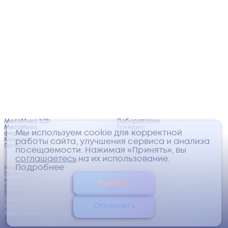
МегаМикс b2b
Лаборатории
МегаМикс
Трейдинг
Мы используем cookie для корректной
фермерам
Экспорт
Консалтинг
работы сайта, улучшения сервиса и анализа
Продукты
посещаемости. Нажимая «Принять», вы
соглашаетесь
на их использование.
Подробнее
Новости
Сертификаты
Полезные
Политика
материалы
обработки
Принять
Каталог
персональных
Вакансии
данных
Адрес: 400123,
©
2026
ООО
Отклонить
Волгоград, ул.
«МегаМикс»
Хрустальная, 107, оф.1