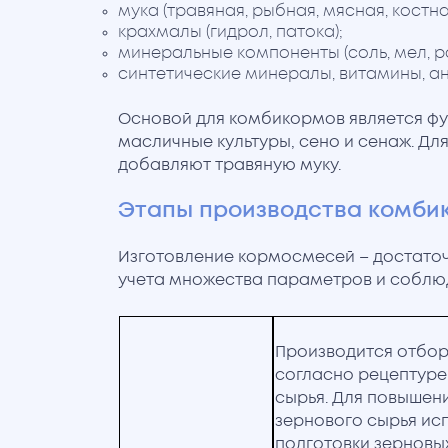
мука (травяная, рыбная, мясная, костна
крахмалы (гидрол, патока);
минеральные компоненты (соль, мел, р
синтетические минералы, витамины, ан
Основой для комбикормов является фу
масличные культуры, сено и сенаж. Дл
добавляют травяную муку.
Этапы производства комби
Изготовление кормосмесей – достато
учета множества параметров и соблю
Производится отбор
согласно рецептуре
сырья. Для повышен
зернового сырья ис
подготовки зерновых