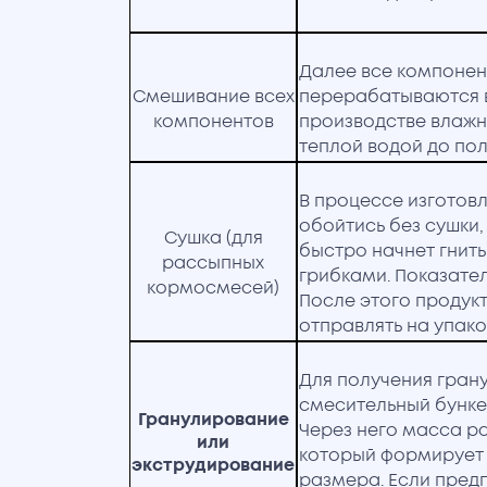
Далее все компонен
Смешивание всех
перерабатываются 
компонентов
производстве влажн
теплой водой до пол
В процессе изготов
обойтись без сушки
Сушка (для
быстро начнет гнит
рассыпных
грибками. Показател
кормосмесей)
После этого продукт
отправлять на упако
Для получения гран
смесительный бунке
Гранулирование
Через него масса р
или
который формирует 
экструдирование
размера. Если пред