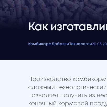
Как изготавл
Комбикорм
Добавки
Технологии
20
.
03
.
20
Производство комбикорм
сложный технологический
позволяет получить из не
конечный кормовой прод