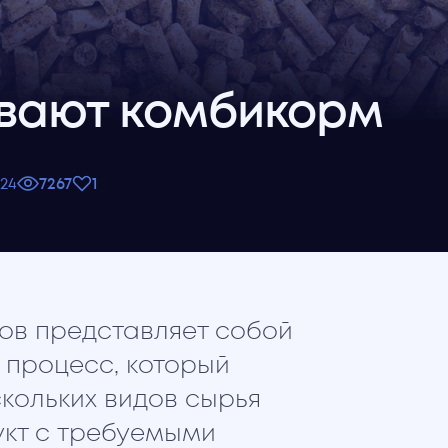
ивают комбикорм
24
7267
1
ов представляет собой
 процесс, который
скольких видов сырья
укт с требуемыми