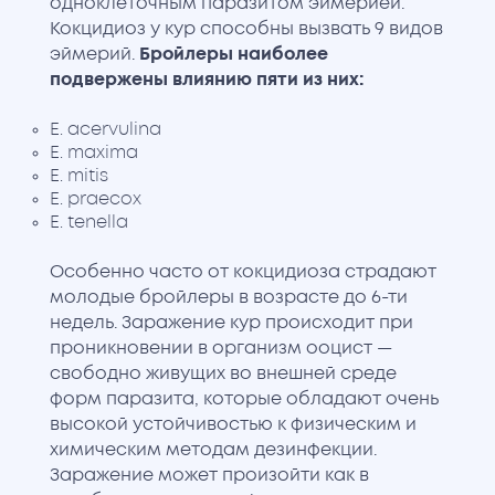
одноклеточным паразитом эймерией.
Кокцидиоз у кур способны вызвать 9 видов
эймерий.
Бройлеры наиболее
подвержены влиянию пяти из них:
E. acervulina
E. maxima
E. mitis
E. praecox
E. tenella
Особенно часто от кокцидиоза страдают
молодые бройлеры в возрасте до 6-ти
недель. Заражение кур происходит при
проникновении в организм ооцист —
свободно живущих во внешней среде
форм паразита, которые обладают очень
высокой устойчивостью к физическим и
химическим методам дезинфекции.
Заражение может произойти как в