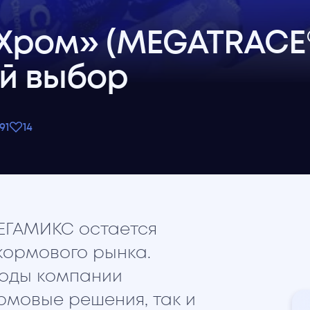
Хром» (MEGATRACE®
й выбор
91
14
МЕГАМИКС остается
кормового рынка.
воды компании
рмовые решения, так и