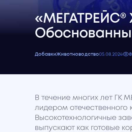
«МЕГАТРЕЙС® 
Обоснованны
Добавки
Животноводство
05
.
08
.
2024
8
В течение многих лет ГК 
лидером отечественного 
Высокотехнологичные за
выпускают как готовые ко