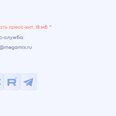
ть пресс-кит, 18 мб
с-служба
:
s@megamix.ru