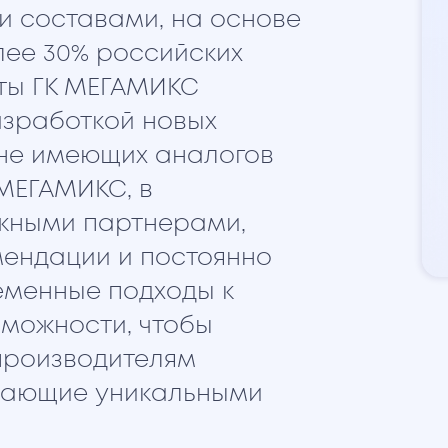
 составами, на основе
лее 30% российских
ты ГК МЕГАМИКС
азработкой новых
 не имеющих аналогов
 МЕГАМИКС, в
ежными партнерами,
ендации и постоянно
еменные подходы к
зможности, чтобы
производителям
дающие уникальными