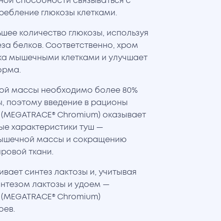
ьной способности связываться с
ребление глюкозы клетками.
ьшее количество глюкозы, используя
за белков. Соответственно, хром
ка мышечными клетками и улучшает
орма.
ой массы необходимо более 80%
, поэтому введение в рационы
 (MEGATRACE® Chromium) оказывает
ые характеристики туш —
мышечной массы и сокращению
ровой ткани.
вает синтез лактозы и, учитывая
нтезом лактозы и удоем —
 (MEGATRACE® Chromium)
оев.