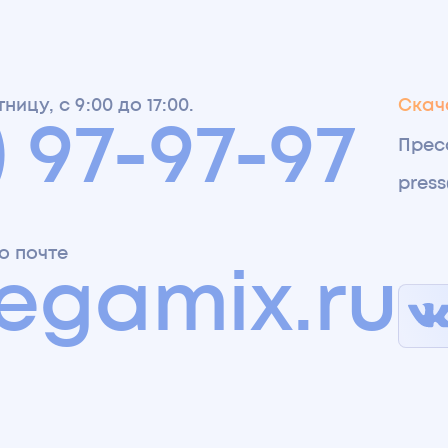
ицу, с 9:00 до 17:00.
Скача
) 97-97-97
Прес
pres
о почте
egamix.ru