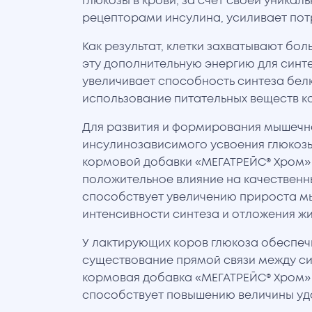
глюкозы в крови, за счёт своей уникал
рецепторами инсулина, усиливает пот
Как результат, клетки захватывают бол
эту дополнительную энергию для синте
увеличивает способность синтеза бел
использование питательных веществ к
Для развития и формирования мышечн
инсулинозависимого усвоения глюкозы
кормовой добавки «МЕГАТРЕЙС® Хром»
положительное влияние на качественн
способствует увеличению прироста 
интенсивности синтеза и отложения жи
У лактирующих коров глюкоза обеспечи
существование прямой связи между си
кормовая добавка «МЕГАТРЕЙС® Хром»
способствует повышению величины уд