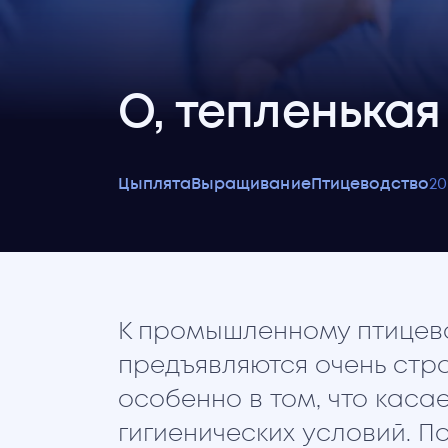
О, тепленька
Цыплята
Выращивание
Птицеводство
20
К промышленному птицево
предъявляются очень стр
особенно в том, что каса
гигиенических условий. П