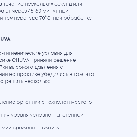
в течение нескольких секунд или
бают через 45-60 минут при
при температуре 70°С, при обработке
HUVA
-гигиенические условия для
брике CHUVA приняли решение
ки высокого давления с
и на практике убедились в том, что
о решить несколько
ление органики с технологического
ения уровня условно-патогенной
омии времени на мойку.