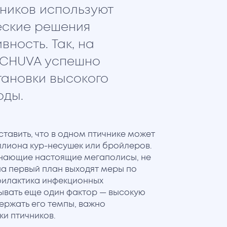
чников используют
еские решения
ность. Так, на
 CHUVA успешно
ановки высокого
оды.
ставить, что в одном птичнике может
лиона кур-несушек или бройлеров.
нающие настоящие мегаполисы, не
х на первый план выходят меры по
филактика инфекционных
тывать еще один фактор — высокую
ержать его темпы, важно
и птичников.