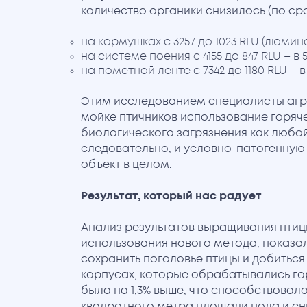
количество органики снизилось (по ср
на кормушках с 3257 до 1023 RLU (люмин
на системе поения с 4155 до 847 RLU – в 5
на пометной ленте с 7342 до 1180 RLU – в 
Этим исследованием специалисты агро
мойке птичников использование горяч
биологического загрязнения как любой
следовательно, и условно-патогенную
объект в целом.
Результат, который нас радует
Анализ результатов выращивания птицы
использования нового метода, показал
сохранить поголовье птицы и добиться
корпусах, которые обрабатывались го
была на 1,3% выше, что способствовал
квадратного метра площади пола и с