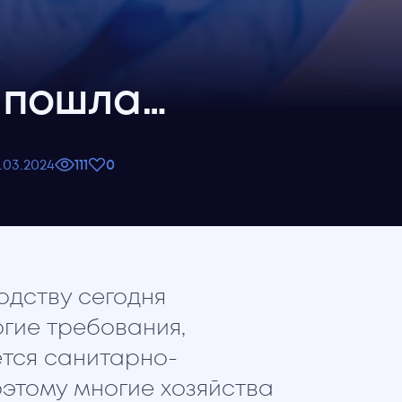
я пошла…
.
03
.
2024
111
0
дству сегодня
огие требования,
ется санитарно-
оэтому многие хозяйства